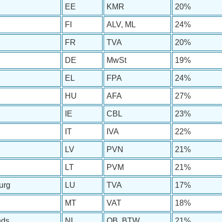
EE
KMR
20%
FI
ALV, ML
24%
FR
TVA
20%
DE
MwSt
19%
EL
FPA
24%
HU
AFA
27%
IE
CBL
23%
IT
IVA
22%
LV
PVN
21%
LT
PVM
21%
urg
LU
TVA
17%
MT
VAT
18%
nds
NL
OB, BTW
21%