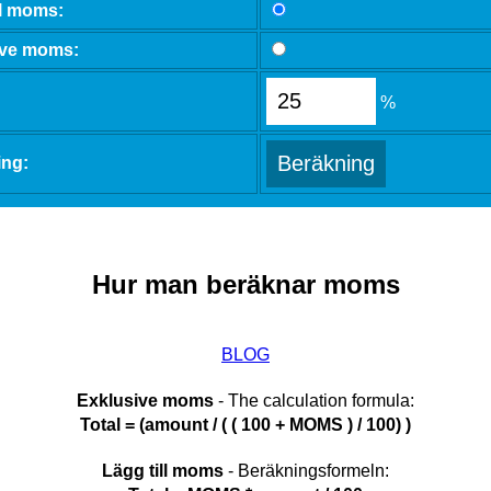
ll moms:
ive moms:
%
ing:
Hur man beräknar moms
BLOG
Exklusive moms
- The calculation formula:
Total = (amount / ( ( 100 + MOMS ) / 100) )
Lägg till moms
- Beräkningsformeln: