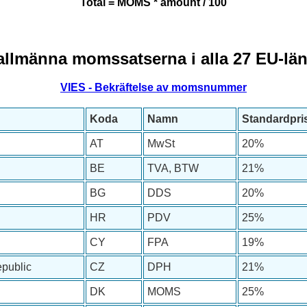
Total = MOMS * amount / 100
allmänna momssatserna i alla 27 EU-län
VIES - Bekräftelse av momsnummer
Koda
Namn
Standardpri
AT
MwSt
20%
BE
TVA, BTW
21%
BG
DDS
20%
HR
PDV
25%
CY
FPA
19%
public
CZ
DPH
21%
DK
MOMS
25%