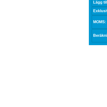
Lägg ti
Exklus
MOMS:
Beräkn