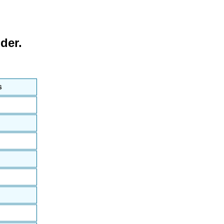
der.
s